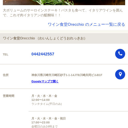
大ボリュームのサーロインステーキ！パスタも食べて、イタリアワインを囲ん
で、これぞ肉イタリアンの醍醐味！！
ワイン食堂Orecchio のメニュー一覧に戻る
ワイン食堂Orecchio （わいんしょくどうおれっきお）
0442442557
TEL
住所
神奈川県川崎市川崎区砂子1-1-14JTB川崎共同ビルB1F
Googleマップで開く
営業時間
月・火・水・木・金
12:00〜14:00
ランチタイム(平日のみ)
月・火・水・木・金・祝日
17:00〜23:00
金曜日のみ24時まで