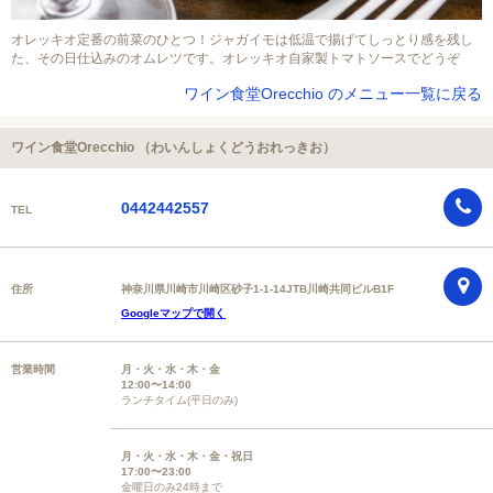
オレッキオ定番の前菜のひとつ！ジャガイモは低温で揚げてしっとり感を残し
た、その日仕込みのオムレツです。オレッキオ自家製トマトソースでどうぞ
ワイン食堂Orecchio のメニュー一覧に戻る
ワイン食堂Orecchio （わいんしょくどうおれっきお）
0442442557
TEL
住所
神奈川県川崎市川崎区砂子1-1-14JTB川崎共同ビルB1F
Googleマップで開く
営業時間
月・火・水・木・金
12:00〜14:00
ランチタイム(平日のみ)
月・火・水・木・金・祝日
17:00〜23:00
金曜日のみ24時まで